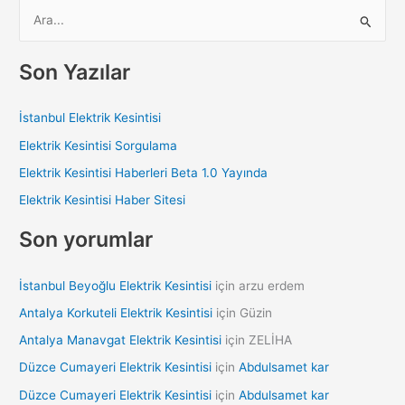
S
e
a
Son Yazılar
r
c
İstanbul Elektrik Kesintisi
h
Elektrik Kesintisi Sorgulama
f
Elektrik Kesintisi Haberleri Beta 1.0 Yayında
o
Elektrik Kesintisi Haber Sitesi
r
:
Son yorumlar
İstanbul Beyoğlu Elektrik Kesintisi
için
arzu erdem
Antalya Korkuteli Elektrik Kesintisi
için
Güzin
Antalya Manavgat Elektrik Kesintisi
için
ZELİHA
Düzce Cumayeri Elektrik Kesintisi
için
Abdulsamet kar
Düzce Cumayeri Elektrik Kesintisi
için
Abdulsamet kar