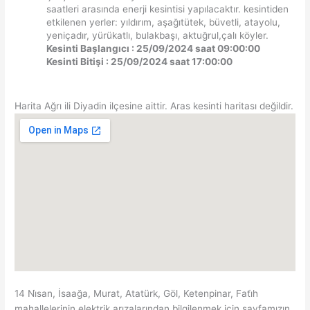
saatleri arasında enerji kesintisi yapılacaktır. kesintiden
etkilenen yerler: yıldırım, aşağıtütek, büvetli, atayolu,
yeniçadır, yürükatlı, bulakbaşı, aktuğrul,çalı köyler.
Kesinti Başlangıcı : 25/09/2024 saat 09:00:00
Kesinti Bitişi : 25/09/2024 saat 17:00:00
Harita Ağrı ili Diyadin ilçesine aittir. Aras kesinti haritası değildir.
14 Ni̇san, İsaağa, Murat, Atatürk, Göl, Ketenpinar, Fati̇h
mahallelerinin elektrik arızalarından bilgilenmek için sayfamızın