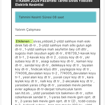
11 Kasım 2024 Pazartesi Tarihli Sivas Yıldızeli
Elektrik Kesintisi
Tahmini Kesinti Süresi 08 saat
Yatırım Çalışması
Etkilenen :
sivas,yıldızeli,2-yldzl salıhıye mah eskı
dırek fab dt-tr , 3-yldzl salıhıye mah sıtkı gulun agılı
dt-tr , 1-yldzl salıhıye mah seyfettın bey cıfl dttr ,
sugozu mah (eyubun agılı) dt-tr , 616739_1-kavak koy
dt tr-1 , 2-kavak koy dt-tr 2 , cızozu koy dt-tr , ykr
subası koy dt tr , asagı subası koy dt-tr , kaman koy
dt-tr , sandal koy dt-tr , delıkkaya koy dt tr , tayalan
koy dt-tr , fındıcak köyü dttr , yaylagoze koy dt tr ,
774006_davulalan koyu tr-2 , 774005_davulalan koyu
tr-1 , yesıl alan koy dt tr , yuvalı cayır koy dt tr , kara
leylek koy dt tr , nallı koy dt tr , 2-akcakale koy dt tr ,
yarasbelı yaras cıflıgı dt-tr , yarasbelı mevkı pembe
evler agılkaya dt-tr-derpat tohumculuk tarım
san.ltd.stı. , yldzl yarasbelı tck bakımevı dt-tr , ozltın
ozkarkavak sandal tr , 1-yaras belı mevkı gsm oprt. dt
tr , 2-yaras belı mevkı gsm oprt. dt tr (2) , tcdd-cızozu
tr-2 , turkcell-subası , tren garı mevkıı 100 kv , yldzl