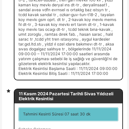
kaman koy mevkı deryal ıns dt-tr , deryalinsaat1 ,
sandal avea vdfn evrnsel ıs ortaklıg baz ıstsyn tr ,
tcdd kavak sandal tr , ozkar-guv-tun-t18-2 , tayalan
koy mevkı gsm oprt. dt tr , 2-kavak koy mevkı memıs
fıl dt-tr , 3-kavak koy mevkı ert tarım dt-tr , 1-kavak
koy mevkı tas ocagı dt-tr , tcdd teknık bına-kavak ,
umıt zoroglu , ramtas dırek fab. , hasan sarac , halıl
sarac tr ,tcdd yht tren ıstasyonu , aygul kardesler
tar.gıd.ltd.stı , yldzl ıl ozel ıdare bakımevı dt-tr , aksa
sıvas dogalgaz salıhıye tr , bölgelerinde 11/11/2024
09:00:00 – 11/11/2024 17:00:00 saatleri arasında
yatırım çalışması sebebi ile iş sağlığı ve güvenliği’ni de
gözeterek elektrik kesintisi yapılacaktır.
Elektrik Kesintisi Başlama Saati : 11/11/2024 09:00:00
Elektrik Kesintisi Bitiş Saati : 11/11/2024 17:00:00
11 Kasım 2024 Pazartesi Tarihli Sivas Yıldızeli
Elektrik Kesintisi
Tahmini Kesinti Süresi 07 saat 30 dk