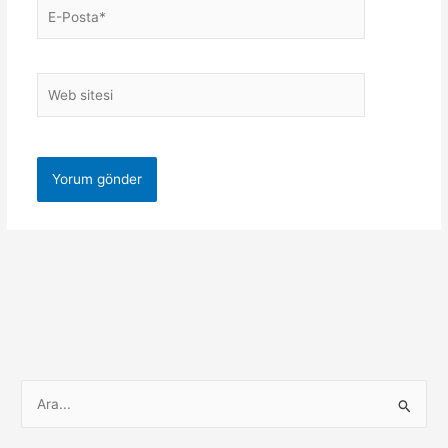
E-
Posta*
Web
sitesi
S
e
a