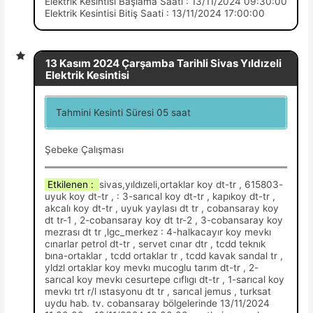
Elektrik Kesintisi Başlama Saati : 13/11/2024 09:30:00
Elektrik Kesintisi Bitiş Saati : 13/11/2024 17:00:00
13 Kasım 2024 Çarşamba Tarihli Sivas Yıldızeli
Elektrik Kesintisi
Tahmini Kesinti Süresi 05 saat
Şebeke Çalışması
Etkilenen :
sivas,yıldızeli,ortaklar koy dt-tr , 615803-
uyuk koy dt-tr , : 3-sarıcal koy dt-tr , kapıkoy dt-tr ,
akcalı koy dt-tr , uyuk yaylası dt tr , cobansaray koy
dt tr-1 , 2-cobansaray koy dt tr-2 , 3-cobansaray koy
mezrası dt tr ,lgc_merkez : 4-halkacayır koy mevkı
cınarlar petrol dt-tr , servet cınar dtr , tcdd teknık
bına-ortaklar , tcdd ortaklar tr , tcdd kavak sandal tr ,
yldzl ortaklar koy mevkı mucoglu tarım dt-tr , 2-
sarıcal koy mevkı cesurtepe cıflıgı dt-tr , 1-sarıcal koy
mevkı trt r/l ıstasyonu dt tr , sarıcal jemus , turksat
uydu hab. tv. cobansaray bölgelerinde 13/11/2024