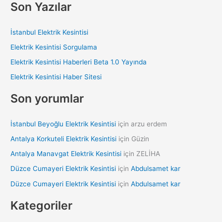
Son Yazılar
r
c
İstanbul Elektrik Kesintisi
h
Elektrik Kesintisi Sorgulama
f
Elektrik Kesintisi Haberleri Beta 1.0 Yayında
o
Elektrik Kesintisi Haber Sitesi
r
:
Son yorumlar
İstanbul Beyoğlu Elektrik Kesintisi
için
arzu erdem
Antalya Korkuteli Elektrik Kesintisi
için
Güzin
Antalya Manavgat Elektrik Kesintisi
için
ZELİHA
Düzce Cumayeri Elektrik Kesintisi
için
Abdulsamet kar
Düzce Cumayeri Elektrik Kesintisi
için
Abdulsamet kar
Kategoriler