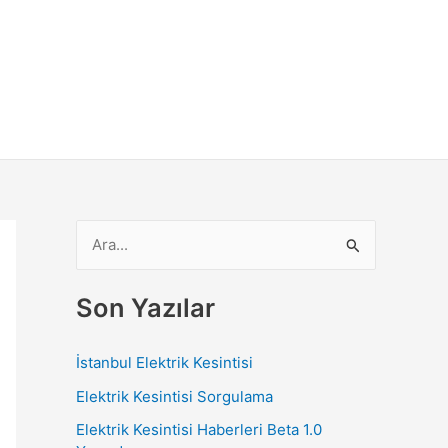
S
e
a
Son Yazılar
r
c
İstanbul Elektrik Kesintisi
h
Elektrik Kesintisi Sorgulama
f
Elektrik Kesintisi Haberleri Beta 1.0
o