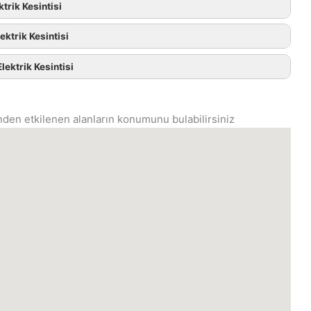
trik Kesintisi
ektrik Kesintisi
ektrik Kesintisi
sinden etkilenen alanların konumunu bulabilirsiniz