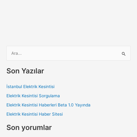
S
e
a
Son Yazılar
r
c
İstanbul Elektrik Kesintisi
h
Elektrik Kesintisi Sorgulama
f
Elektrik Kesintisi Haberleri Beta 1.0 Yayında
o
Elektrik Kesintisi Haber Sitesi
r
:
Son yorumlar