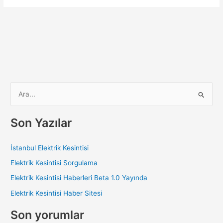
S
e
a
Son Yazılar
r
c
İstanbul Elektrik Kesintisi
h
Elektrik Kesintisi Sorgulama
f
Elektrik Kesintisi Haberleri Beta 1.0 Yayında
o
Elektrik Kesintisi Haber Sitesi
r
:
Son yorumlar