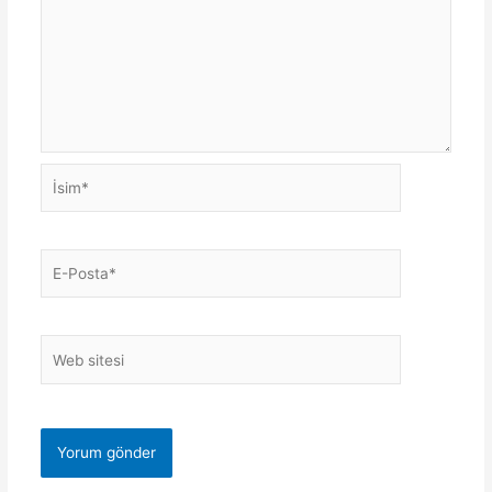
İsim*
E-
Posta*
Web
sitesi