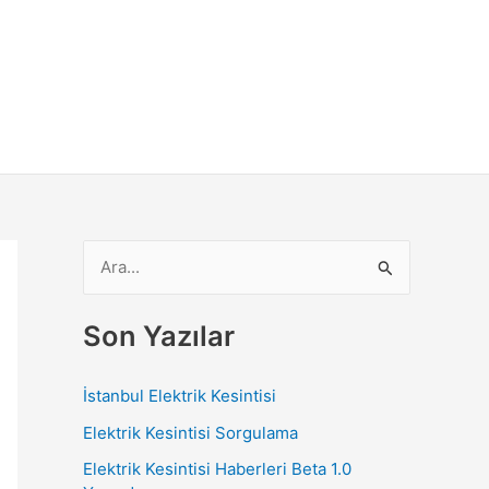
S
e
a
Son Yazılar
r
c
İstanbul Elektrik Kesintisi
h
Elektrik Kesintisi Sorgulama
f
Elektrik Kesintisi Haberleri Beta 1.0
o