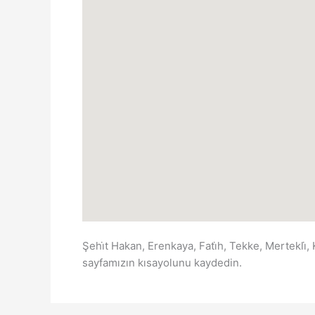
Şehi̇t Hakan, Erenkaya, Fati̇h, Tekke, Mertekli̇,
sayfamızın kısayolunu kaydedin.