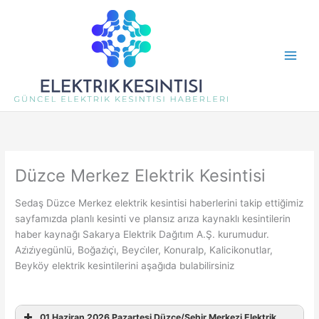
İçeriğe
atla
Düzce Merkez Elektrik Kesintisi
Sedaş Düzce Merkez elektrik kesintisi haberlerini takip ettiğimiz
sayfamızda planlı kesinti ve plansız arıza kaynaklı kesintilerin
haber kaynağı Sakarya Elektrik Dağıtım A.Ş. kurumudur.
Azi̇zi̇yegünlü, Boğazi̇çi̇, Beyci̇ler, Konuralp, Kalicikonutlar,
Beyköy elektrik kesintilerini aşağıda bulabilirsiniz
01 Haziran 2026 Pazartesi Düzce/Şehir Merkezi Elektrik