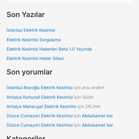
e
a
Son Yazılar
r
c
İstanbul Elektrik Kesintisi
h
Elektrik Kesintisi Sorgulama
f
Elektrik Kesintisi Haberleri Beta 1.0 Yayında
o
Elektrik Kesintisi Haber Sitesi
r
:
Son yorumlar
İstanbul Beyoğlu Elektrik Kesintisi
için
arzu erdem
Antalya Korkuteli Elektrik Kesintisi
için
Güzin
Antalya Manavgat Elektrik Kesintisi
için
ZELİHA
Düzce Cumayeri Elektrik Kesintisi
için
Abdulsamet kar
Düzce Cumayeri Elektrik Kesintisi
için
Abdulsamet kar
Kategoriler