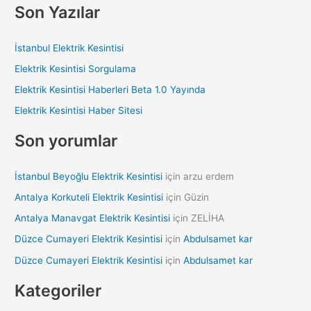
a
Son Yazılar
r
c
İstanbul Elektrik Kesintisi
h
Elektrik Kesintisi Sorgulama
f
Elektrik Kesintisi Haberleri Beta 1.0 Yayında
o
Elektrik Kesintisi Haber Sitesi
r
:
Son yorumlar
İstanbul Beyoğlu Elektrik Kesintisi
için
arzu erdem
Antalya Korkuteli Elektrik Kesintisi
için
Güzin
Antalya Manavgat Elektrik Kesintisi
için
ZELİHA
Düzce Cumayeri Elektrik Kesintisi
için
Abdulsamet kar
Düzce Cumayeri Elektrik Kesintisi
için
Abdulsamet kar
Kategoriler