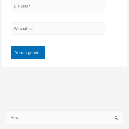
E-
Posta*
Web
sitesi
S
e