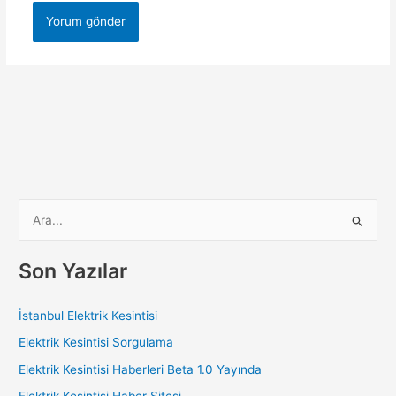
S
e
a
Son Yazılar
r
c
İstanbul Elektrik Kesintisi
h
Elektrik Kesintisi Sorgulama
f
Elektrik Kesintisi Haberleri Beta 1.0 Yayında
o
Elektrik Kesintisi Haber Sitesi