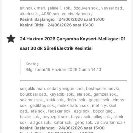
altınoluk mah. şelale 1. sok., özgüven sok., veysel cad.,
akarlı sok., 4080.sok. ve civarlarında /
Kesinti Başlangıcı : 24/06/2026 saat 15:00
Kesinti Bitişi : 24/06/2026 saat 16:30
24 Haziran 2026 Çarşamba Kayseri-Melikgazi 01
saat 30 dk Süreli Elektrik Kesintisi
Kcetaş
Bilgi Tarihi:19 Haziran 2026 Cuma 14:10
selçuklu mah. sedat yenigün cad., beştepeler mevki,
bölükbaşı cad., kayadibi sok., ela sok., gamzeli sok.,
selamet sok., katık sok., doğru sok., geçgel sok., elmas
sok., gediktaş sok., melek hatun sok., metin yüksel
cad., efe sok., fedakar sok., ezgi sok., bozkır geç.,
bozkır sok., beyazgül sok., beyaz sok., alkış sok., alımlı
sok., alagöz sok., katar sok., genç sok. ve civarlarında /
Kesinti Başlangıcı : 24/06/2026 saat 15:00