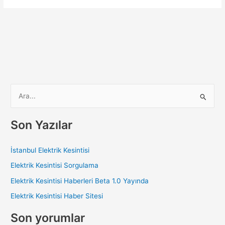
S
e
a
Son Yazılar
r
c
İstanbul Elektrik Kesintisi
h
Elektrik Kesintisi Sorgulama
f
Elektrik Kesintisi Haberleri Beta 1.0 Yayında
o
Elektrik Kesintisi Haber Sitesi
r
:
Son yorumlar