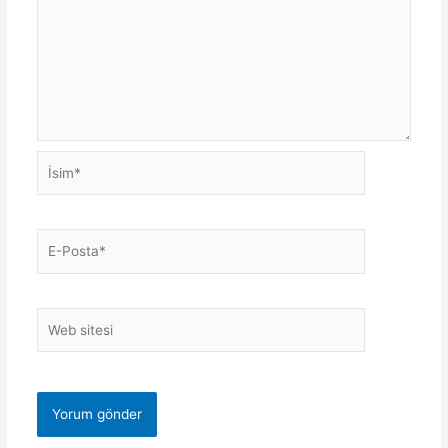
İsim*
E-
Posta*
Web
sitesi