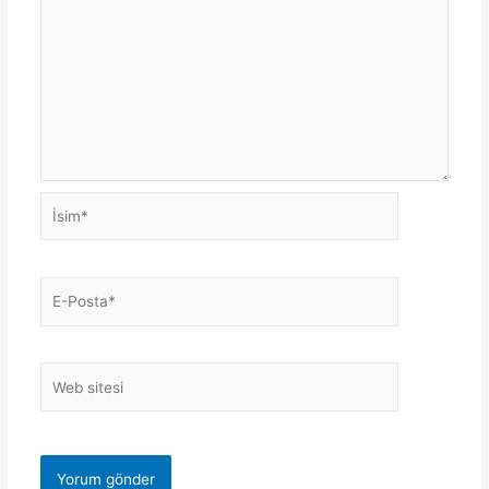
İsim*
E-
Posta*
Web
sitesi