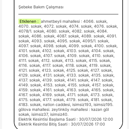
Şebeke Bakım Çalışması
Etkilenen :
ahmetbeyli mahallesi : 4066. sokak,
4070. sokak, 4072. sokak, 4074. sokak, 4076. sokak,
4078/1. sokak, 4080. sokak, 4082. sokak, 4084.
sokak, 4086. sokak, 4087. sokak, 4089. sokak, 4091.
sokak, 4093. sokak, 4095. sokak, 4095/1. sokak,
4097. sokak, 4098. sokak, 4099. sokak, 4100. sokak,
4101. sokak, 4102. sokak, 4103. sokak, 4104. sokak,
4106. sokak, 4107. sokak, 4109. sokak, 4110. sokak,
4111. sokak, 4112. sokak, 4113. sokak, 4115. sokak,
4116. sokak, 4117. sokak, 4118. sokak, 4119. sokak,
4121. sokak, 4123. sokak, 4125. sokak, 4127. sokak,
4129. sokak, 4131. sokak, 4133. sokak, 4135. sokak,
4137. sokak, 4139. sokak, 4141. sokak, 4147. sokak,
4149. sokak, 4153. sokak, 4155. sokak, 4157. sokak,
4159. sokak, 4161. sokak, 4163. sokak, 4165. sokak,
4167. sokak, 4169. sokak, 4171. sokak, 4173. sokak,
4175. sokak, 4177. sokak, 4179. sokak, 4181. sokak,
4183. sokak, nation caddesi, isimsiz193, isimsiz195.
gölova mahallesi. zeytinköy mahallesi : kazan göl
sokak, isimsiz37, isimsiz40.
Elektrik Kesintisi Başlama Saati : 30/07/2026 12:00
Elektrik Kesintisi Bitiş Saati : 30/07/2026 17:00