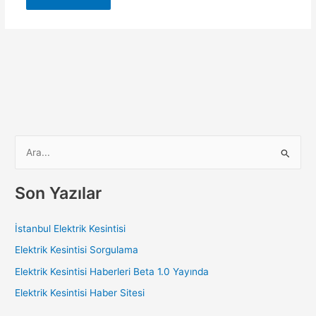
S
e
a
Son Yazılar
r
c
İstanbul Elektrik Kesintisi
h
Elektrik Kesintisi Sorgulama
f
Elektrik Kesintisi Haberleri Beta 1.0 Yayında
o
Elektrik Kesintisi Haber Sitesi
r
: