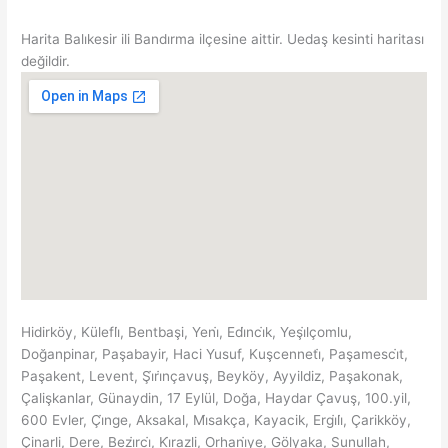
Harita Balıkesir ili Bandırma ilçesine aittir. Uedaş kesinti haritası
değildir.
Hidirköy, Külefli̇, Bentbaşi, Yeni̇, Edi̇nci̇k, Yeşi̇lçomlu,
Doğanpinar, Paşabayir, Haci Yusuf, Kuşcenneti̇, Paşamesci̇t,
Paşakent, Levent, Şi̇ri̇nçavuş, Beyköy, Ayyildiz, Paşakonak,
Çalişkanlar, Günaydin, 17 Eylül, Doğa, Haydar Çavuş, 100.yil,
600 Evler, Çi̇nge, Aksakal, Mi̇sakça, Kayacik, Ergi̇li̇, Çarikköy,
Çinarli, Dere, Bezi̇rci̇, Ki̇razli, Orhani̇ye, Gölyaka, Sunullah,