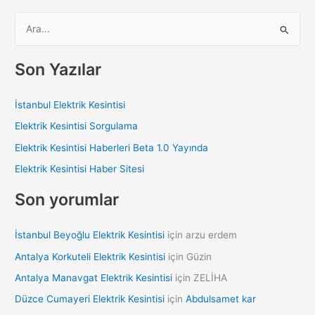
S
e
a
Son Yazılar
r
c
İstanbul Elektrik Kesintisi
h
Elektrik Kesintisi Sorgulama
f
Elektrik Kesintisi Haberleri Beta 1.0 Yayında
o
Elektrik Kesintisi Haber Sitesi
r
:
Son yorumlar
İstanbul Beyoğlu Elektrik Kesintisi
için
arzu erdem
Antalya Korkuteli Elektrik Kesintisi
için
Güzin
Antalya Manavgat Elektrik Kesintisi
için
ZELİHA
Düzce Cumayeri Elektrik Kesintisi
için
Abdulsamet kar