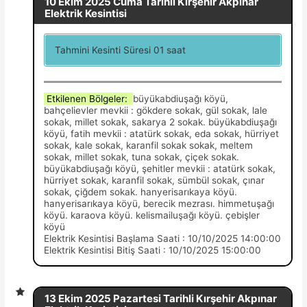
10 Ekim 2025 Cuma Tarihli Kırşehir Akpınar
Elektrik Kesintisi
Tahmini Kesinti Süresi 01 saat
Etkilenen Bölgeler:
büyükabdiuşağı köyü,
bahçelievler mevkii : gökdere sokak, gül sokak, lale
sokak, millet sokak, sakarya 2 sokak. büyükabdiuşağı
köyü, fatih mevkii : atatürk sokak, eda sokak, hürriyet
sokak, kale sokak, karanfil sokak sokak, meltem
sokak, millet sokak, tuna sokak, çiçek sokak.
büyükabdiuşağı köyü, şehitler mevkii : atatürk sokak,
hürriyet sokak, karanfil sokak, sümbül sokak, çınar
sokak, çiğdem sokak. hanyerisarıkaya köyü.
hanyerisarıkaya köyü, berecik mezrası. himmetuşağı
köyü. karaova köyü. kelismailuşağı köyü. çebişler
köyü
Elektrik Kesintisi Başlama Saati : 10/10/2025 14:00:00
Elektrik Kesintisi Bitiş Saati : 10/10/2025 15:00:00
13 Ekim 2025 Pazartesi Tarihli Kırşehir Akpınar