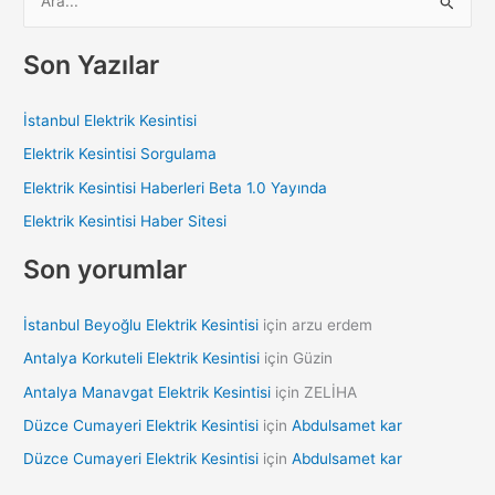
e
a
Son Yazılar
r
c
İstanbul Elektrik Kesintisi
h
Elektrik Kesintisi Sorgulama
f
Elektrik Kesintisi Haberleri Beta 1.0 Yayında
o
Elektrik Kesintisi Haber Sitesi
r
:
Son yorumlar
İstanbul Beyoğlu Elektrik Kesintisi
için
arzu erdem
Antalya Korkuteli Elektrik Kesintisi
için
Güzin
Antalya Manavgat Elektrik Kesintisi
için
ZELİHA
Düzce Cumayeri Elektrik Kesintisi
için
Abdulsamet kar
Düzce Cumayeri Elektrik Kesintisi
için
Abdulsamet kar