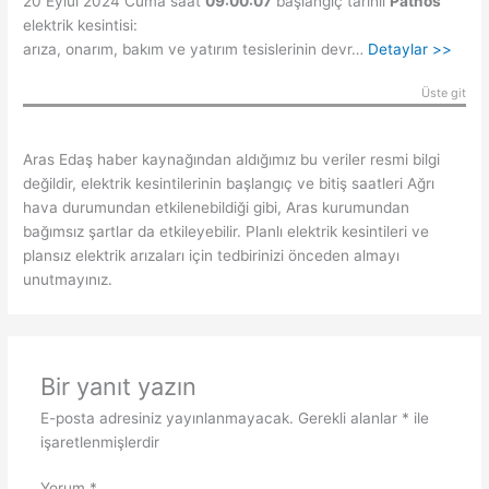
20 Eylül 2024 Cuma saat
09:00:07
başlangıç tarihli
Patnos
elektrik kesintisi:
arıza, onarım, bakım ve yatırım tesislerinin devr…
Detaylar >>
Üste git
Aras Edaş haber kaynağından aldığımız bu veriler resmi bilgi
değildir, elektrik kesintilerinin başlangıç ve bitiş saatleri Ağrı
hava durumundan etkilenebildiği gibi, Aras kurumundan
bağımsız şartlar da etkileyebilir. Planlı elektrik kesintileri ve
plansız elektrik arızaları için tedbirinizi önceden almayı
unutmayınız.
Bir yanıt yazın
E-posta adresiniz yayınlanmayacak.
Gerekli alanlar
*
ile
işaretlenmişlerdir
Yorum
*