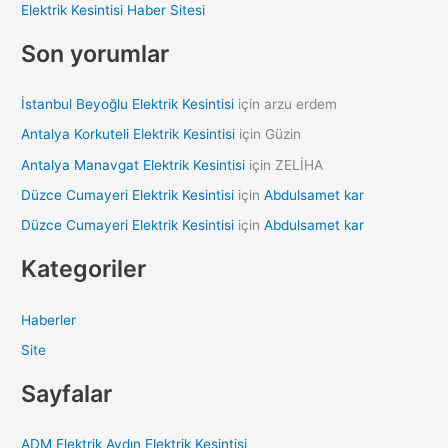
Elektrik Kesintisi Haber Sitesi
r
:
Son yorumlar
İstanbul Beyoğlu Elektrik Kesintisi
için
arzu erdem
Antalya Korkuteli Elektrik Kesintisi
için
Güzin
Antalya Manavgat Elektrik Kesintisi
için
ZELİHA
Düzce Cumayeri Elektrik Kesintisi
için
Abdulsamet kar
Düzce Cumayeri Elektrik Kesintisi
için
Abdulsamet kar
Kategoriler
Haberler
Site
Sayfalar
ADM Elektrik Aydın Elektrik Kesintisi