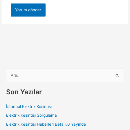
S
e
a
Son Yazılar
r
c
İstanbul Elektrik Kesintisi
h
Elektrik Kesintisi Sorgulama
f
Elektrik Kesintisi Haberleri Beta 1.0 Yayında
o