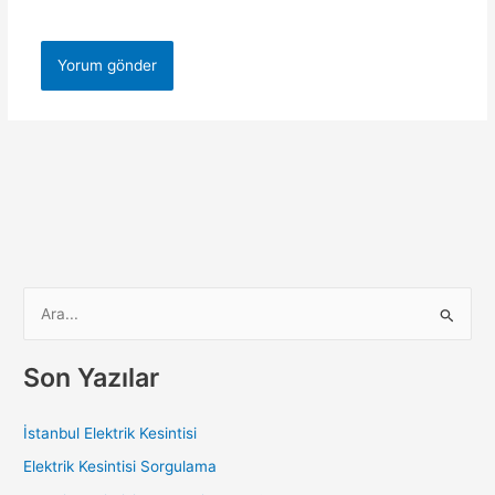
S
e
a
Son Yazılar
r
c
İstanbul Elektrik Kesintisi
h
Elektrik Kesintisi Sorgulama
f