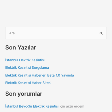
S
e
a
Son Yazılar
r
c
İstanbul Elektrik Kesintisi
h
Elektrik Kesintisi Sorgulama
f
Elektrik Kesintisi Haberleri Beta 1.0 Yayında
o
Elektrik Kesintisi Haber Sitesi
r
:
Son yorumlar
İstanbul Beyoğlu Elektrik Kesintisi
için
arzu erdem