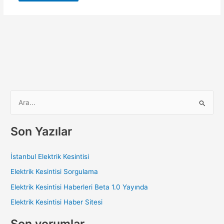
S
e
a
Son Yazılar
r
c
İstanbul Elektrik Kesintisi
h
Elektrik Kesintisi Sorgulama
f
Elektrik Kesintisi Haberleri Beta 1.0 Yayında
o
Elektrik Kesintisi Haber Sitesi
r
:
Son yorumlar