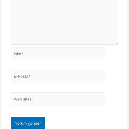
İsim*
E-
Posta*
Web
sitesi