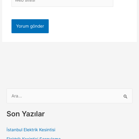
sitesi
S
e
a
Son Yazılar
r
c
İstanbul Elektrik Kesintisi
h
Elektrik Kesintisi Sorgulama