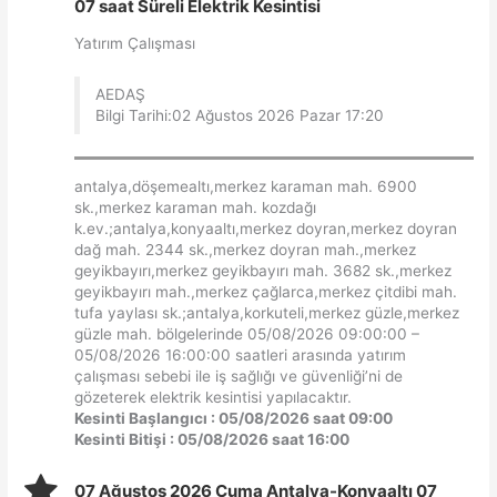
07 saat Süreli Elektrik Kesintisi
Yatırım Çalışması
AEDAŞ
Bilgi Tarihi:02 Ağustos 2026 Pazar 17:20
antalya,döşemealtı,merkez karaman mah. 6900
sk.,merkez karaman mah. kozdağı
k.ev.;antalya,konyaaltı,merkez doyran,merkez doyran
dağ mah. 2344 sk.,merkez doyran mah.,merkez
geyikbayırı,merkez geyikbayırı mah. 3682 sk.,merkez
geyikbayırı mah.,merkez çağlarca,merkez çitdibi mah.
tufa yaylası sk.;antalya,korkuteli,merkez güzle,merkez
güzle mah. bölgelerinde 05/08/2026 09:00:00 –
05/08/2026 16:00:00 saatleri arasında yatırım
çalışması sebebi ile iş sağlığı ve güvenliği’ni de
gözeterek elektrik kesintisi yapılacaktır.
Kesinti Başlangıcı : 05/08/2026 saat 09:00
Kesinti Bitişi : 05/08/2026 saat 16:00
07 Ağustos 2026 Cuma Antalya-Konyaaltı 07