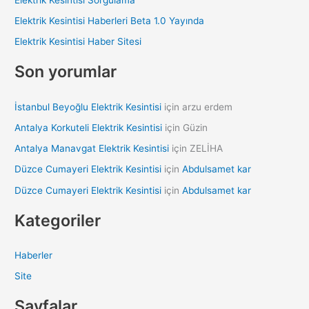
f
Elektrik Kesintisi Haberleri Beta 1.0 Yayında
o
Elektrik Kesintisi Haber Sitesi
r
:
Son yorumlar
İstanbul Beyoğlu Elektrik Kesintisi
için
arzu erdem
Antalya Korkuteli Elektrik Kesintisi
için
Güzin
Antalya Manavgat Elektrik Kesintisi
için
ZELİHA
Düzce Cumayeri Elektrik Kesintisi
için
Abdulsamet kar
Düzce Cumayeri Elektrik Kesintisi
için
Abdulsamet kar
Kategoriler
Haberler
Site
Sayfalar