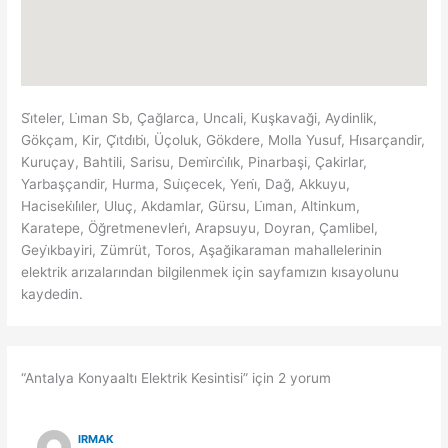
Si̇teler, Li̇man Sb, Çağlarca, Uncali, Kuşkavaği, Aydinlik,
Gökçam, Kir, Çi̇tdi̇bi̇, Üçoluk, Gökdere, Molla Yusuf, Hi̇sarçandir,
Kuruçay, Bahtili, Sarisu, Demi̇rci̇li̇k, Pinarbaşi, Çakirlar,
Yarbaşçandir, Hurma, Sui̇çecek, Yeni̇, Dağ, Akkuyu,
Haciseki̇li̇ler, Uluç, Akdamlar, Gürsu, Li̇man, Altinkum,
Karatepe, Öğretmenevleri̇, Arapsuyu, Doyran, Çamlibel,
Geyi̇kbayiri, Zümrüt, Toros, Aşağikaraman mahallelerinin
elektrik arızalarından bilgilenmek için sayfamızın kısayolunu
kaydedin.
“Antalya Konyaaltı Elektrik Kesintisi” için 2 yorum
IRMAK