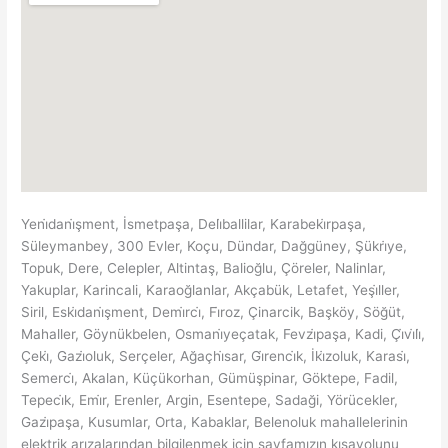
Yeni̇dani̇şment, İsmetpaşa, Deli̇ballilar, Karabeki̇rpaşa,
Süleymanbey, 300 Evler, Koçu, Dündar, Dağgüney, Şükri̇ye,
Topuk, Dere, Celepler, Altintaş, Balioğlu, Çöreler, Nalinlar,
Yakuplar, Karincali, Karaoğlanlar, Akçabük, Letafet, Yeşi̇ller,
Siril, Eski̇dani̇şment, Demi̇rci̇, Fi̇roz, Çinarcik, Başköy, Söğüt,
Mahaller, Göynükbelen, Osmani̇yeçatak, Fevzi̇paşa, Kadi, Çi̇vi̇li̇,
Çeki̇, Gazi̇oluk, Serçeler, Ağaçhi̇sar, Gi̇renci̇k, İki̇zoluk, Karasi̇,
Semerci̇, Akalan, Küçükorhan, Gümüşpinar, Göktepe, Fadil,
Tepeci̇k, Emi̇r, Erenler, Argin, Esentepe, Sadaği, Yörücekler,
Gazi̇paşa, Kusumlar, Orta, Kabaklar, Belenoluk mahallelerinin
elektrik arızalarından bilgilenmek için sayfamızın kısayolunu