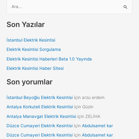
S
e
a
Son Yazılar
r
c
İstanbul Elektrik Kesintisi
h
Elektrik Kesintisi Sorgulama
f
Elektrik Kesintisi Haberleri Beta 1.0 Yayında
o
Elektrik Kesintisi Haber Sitesi
r
:
Son yorumlar
İstanbul Beyoğlu Elektrik Kesintisi
için
arzu erdem
Antalya Korkuteli Elektrik Kesintisi
için
Güzin
Antalya Manavgat Elektrik Kesintisi
için
ZELİHA
Düzce Cumayeri Elektrik Kesintisi
için
Abdulsamet kar
Düzce Cumayeri Elektrik Kesintisi
için
Abdulsamet kar