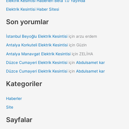
Elektrik Kesintisi Haberleri Beta 1.0 Yayında
o
Elektrik Kesintisi Haber Sitesi
r
:
Son yorumlar
İstanbul Beyoğlu Elektrik Kesintisi
için
arzu erdem
Antalya Korkuteli Elektrik Kesintisi
için
Güzin
Antalya Manavgat Elektrik Kesintisi
için
ZELİHA
Düzce Cumayeri Elektrik Kesintisi
için
Abdulsamet kar
Düzce Cumayeri Elektrik Kesintisi
için
Abdulsamet kar
Kategoriler
Haberler
Site
Sayfalar