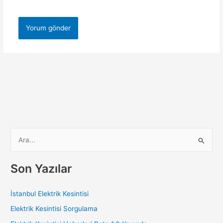
S
e
a
Son Yazılar
r
c
İstanbul Elektrik Kesintisi
h
Elektrik Kesintisi Sorgulama
f