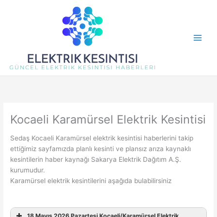
İçeriğe
atla
Kocaeli Karamürsel Elektrik Kesintisi
Sedaş Kocaeli Karamürsel elektrik kesintisi haberlerini takip
ettiğimiz sayfamızda planlı kesinti ve plansız arıza kaynaklı
kesintilerin haber kaynağı Sakarya Elektrik Dağıtım A.Ş.
kurumudur.
Karamürsel elektrik kesintilerini aşağıda bulabilirsiniz
18 Mayıs 2026 Pazartesi Kocaeli/Karamürsel Elektrik