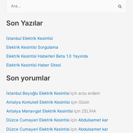
S
e
a
Son Yazılar
r
c
İstanbul Elektrik Kesintisi
h
Elektrik Kesintisi Sorgulama
f
Elektrik Kesintisi Haberleri Beta 1.0 Yayında
o
Elektrik Kesintisi Haber Sitesi
r
:
Son yorumlar
İstanbul Beyoğlu Elektrik Kesintisi
için
arzu erdem
Antalya Korkuteli Elektrik Kesintisi
için
Güzin
Antalya Manavgat Elektrik Kesintisi
için
ZELİHA
Düzce Cumayeri Elektrik Kesintisi
için
Abdulsamet kar
Düzce Cumayeri Elektrik Kesintisi
için
Abdulsamet kar