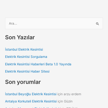
S
e
a
Son Yazılar
r
c
İstanbul Elektrik Kesintisi
h
Elektrik Kesintisi Sorgulama
f
Elektrik Kesintisi Haberleri Beta 1.0 Yayında
o
Elektrik Kesintisi Haber Sitesi
r
:
Son yorumlar
İstanbul Beyoğlu Elektrik Kesintisi
için
arzu erdem
Antalya Korkuteli Elektrik Kesintisi
için
Güzin