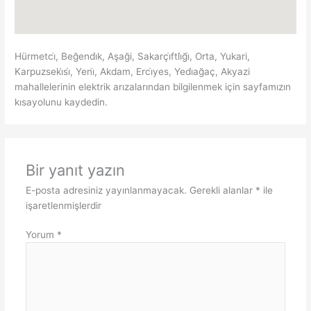
Hürmetci̇, Beğendi̇k, Aşaği, Sakarçi̇ftli̇ği̇, Orta, Yukari,
Karpuzseki̇si̇, Yeni̇, Akdam, Erci̇yes, Yedi̇ağaç, Akyazi
mahallelerinin elektrik arızalarından bilgilenmek için sayfamızın
kısayolunu kaydedin.
Bir yanıt yazın
E-posta adresiniz yayınlanmayacak.
Gerekli alanlar
*
ile
işaretlenmişlerdir
Yorum
*