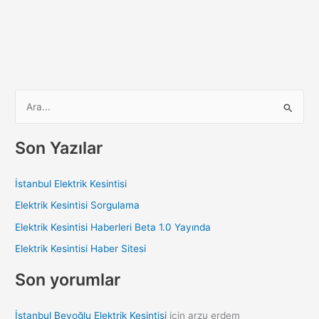
S
e
a
Son Yazılar
r
c
İstanbul Elektrik Kesintisi
h
Elektrik Kesintisi Sorgulama
f
Elektrik Kesintisi Haberleri Beta 1.0 Yayında
o
Elektrik Kesintisi Haber Sitesi
r
:
Son yorumlar
İstanbul Beyoğlu Elektrik Kesintisi
için
arzu erdem