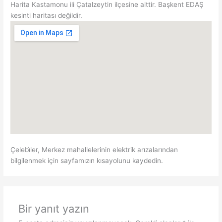
Harita Kastamonu ili Çatalzeytin ilçesine aittir. Başkent EDAŞ
kesinti haritası değildir.
Çelebi̇ler, Merkez mahallelerinin elektrik arızalarından
bilgilenmek için sayfamızın kısayolunu kaydedin.
Bir yanıt yazın