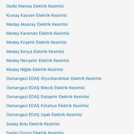
Gediz Manisa Elektrik Kesintisi
Kcetaş Kayseri Elektrik Kesintisi
Medaş Aksaray Elektrik Kesintisi
Medaş Karaman Elektrik Kesintisi
Medaş Kırşehir Elektrik Kesintisi
Medaş Konya Elektrik Kesintisi
Medaş Nevşehir Elektrik Kesintisi
Medaş Niğde Elektrik Kesintisi
Osmangazi EDAŞ Afyonkarahisar Elektrik Kesintisi
Osmangazi EDAŞ Bilecik Elektrik Kesintisi
Osmangazi EDAŞ Eskişehir Elektrik Kesintisi
Osmangazi EDAŞ Kütahya Elektrik Kesintisi
Osmangazi EDAŞ Uşak Elektrik Kesintisi
Sedaş Bolu Elektrik Kesintisi
Sedaş Düzce Elektrik Kesintisi