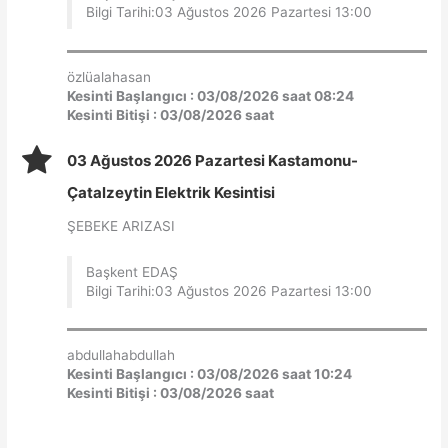
Bilgi Tarihi:03 Ağustos 2026 Pazartesi 13:00
özlüalahasan
Kesinti Başlangıcı : 03/08/2026 saat 08:24
Kesinti Bitişi : 03/08/2026 saat
03 Ağustos 2026 Pazartesi Kastamonu-
Çatalzeytin Elektrik Kesintisi
ŞEBEKE ARIZASI
Başkent EDAŞ
Bilgi Tarihi:03 Ağustos 2026 Pazartesi 13:00
abdullahabdullah
Kesinti Başlangıcı : 03/08/2026 saat 10:24
Kesinti Bitişi : 03/08/2026 saat