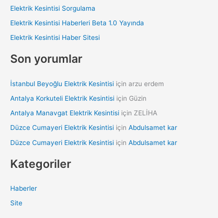
h
Elektrik Kesintisi Sorgulama
f
Elektrik Kesintisi Haberleri Beta 1.0 Yayında
o
Elektrik Kesintisi Haber Sitesi
r
:
Son yorumlar
İstanbul Beyoğlu Elektrik Kesintisi
için
arzu erdem
Antalya Korkuteli Elektrik Kesintisi
için
Güzin
Antalya Manavgat Elektrik Kesintisi
için
ZELİHA
Düzce Cumayeri Elektrik Kesintisi
için
Abdulsamet kar
Düzce Cumayeri Elektrik Kesintisi
için
Abdulsamet kar
Kategoriler
Haberler
Site