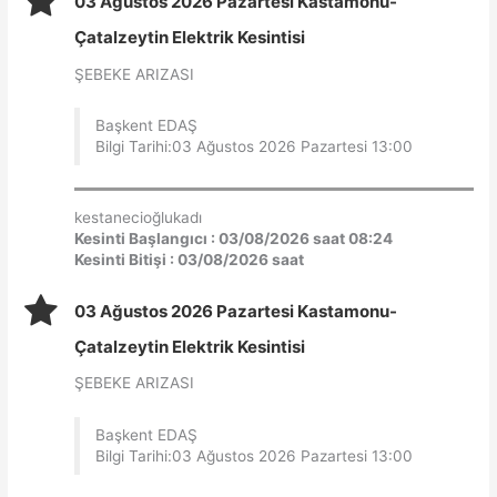
03 Ağustos 2026 Pazartesi Kastamonu-
Çatalzeytin Elektrik Kesintisi
ŞEBEKE ARIZASI
Başkent EDAŞ
Bilgi Tarihi:03 Ağustos 2026 Pazartesi 13:00
kestanecioğlukadı
Kesinti Başlangıcı : 03/08/2026 saat 08:24
Kesinti Bitişi : 03/08/2026 saat
03 Ağustos 2026 Pazartesi Kastamonu-
Çatalzeytin Elektrik Kesintisi
ŞEBEKE ARIZASI
Başkent EDAŞ
Bilgi Tarihi:03 Ağustos 2026 Pazartesi 13:00