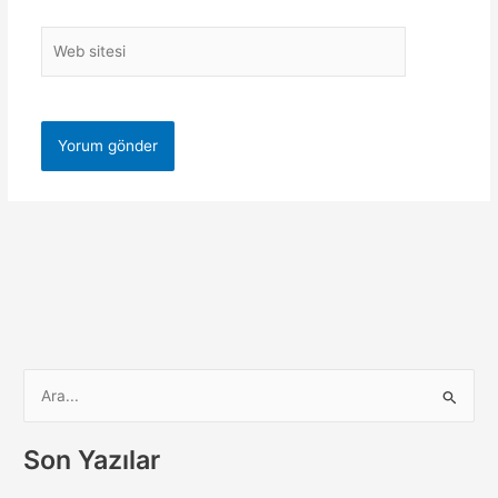
Web
sitesi
S
e
a
Son Yazılar
r