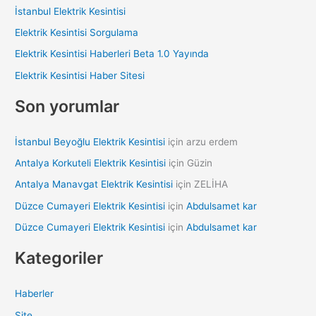
c
İstanbul Elektrik Kesintisi
h
Elektrik Kesintisi Sorgulama
f
Elektrik Kesintisi Haberleri Beta 1.0 Yayında
o
Elektrik Kesintisi Haber Sitesi
r
:
Son yorumlar
İstanbul Beyoğlu Elektrik Kesintisi
için
arzu erdem
Antalya Korkuteli Elektrik Kesintisi
için
Güzin
Antalya Manavgat Elektrik Kesintisi
için
ZELİHA
Düzce Cumayeri Elektrik Kesintisi
için
Abdulsamet kar
Düzce Cumayeri Elektrik Kesintisi
için
Abdulsamet kar
Kategoriler
Haberler
Site