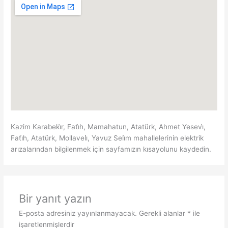
Kazim Karabeki̇r, Fati̇h, Mamahatun, Atatürk, Ahmet Yesevi̇,
Fati̇h, Atatürk, Mollaveli̇, Yavuz Seli̇m mahallelerinin elektrik
arızalarından bilgilenmek için sayfamızın kısayolunu kaydedin.
Bir yanıt yazın
E-posta adresiniz yayınlanmayacak.
Gerekli alanlar
*
ile
işaretlenmişlerdir