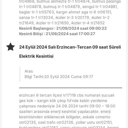
tr04868, bulmus akmezra tr-1 tr04874, bulmus palanga
tr-1 tr04878, bulmuş tr-1 tr04879, sengul tr-1 tr04881,
baglar tr-1 tr05763, kargın ahmet aga tr-6 tr06151,
sansa tr-1 tr13034, ıkızler tr-3 tr20179, ıkızler tr-2
tr21649, ıkızler tr-1 tr21650, ıkızler tr-4 tr21652
Kesinti Başlangıcı : 21/09/2024 saat 09:00:22
Kesinti Bitişi : 21/09/2024 saat 17:00:27
24 Eylül 2024 Salı Erzincan-Tercan 09 saat Süreli
Elektrik Kesintisi
Aras
Bilgi Tarihi:20 Eylül 2024 Cuma 09:17
erzincan ili tercan ilçesi tr17118 cbs numaralı sucualı
ges kok – kargın kök çıkışı fd’nde kabin yenileme
çalışması nedeniyle 24.09.2024 tarihi 09:00 – 18:00
saatleri arasında enerji kesintisi yapılacaktır. enerji
kesintisinden etkilenecek bölgeler, askale cımento
otr02135, ozel trafo otr02136, yollar ustu otr02151,
buklumdere otr02152, verıcı ıstasyon otr03134, begen