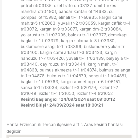
petrol otr03135, ozel trafo otr03137, umıt turkes
mandıra otr04901, pancar kantarı otr14683, su
pompası otr15982, elmalı tr-1 tr-a0935, kargın camı
mah.tr-5 tr02063, yuvalı tr-2 tr03059, kargın cıtflık tr-4
tr03072, kargın tr-9 tr03077, kargın dm-2 tr03084,
yollarustu tr-1 tr03095, balozu tr-1 tr03377, demırkapı
baglar tr-1 tr03379, kargın sulama tr-8 tr03380,
buklumdere asagı tr-1 tr03396, buklumdere yukarı tr
tr03400, kargın camı arkası tr-3 tr03423, kargın
handuzu tr-7 tr03426, yuvalı tr-1 tr03439, balyayla tr-1
tr03440, cayırduzu tr-1 tr03444, kargın mah. tr-1
tr04868, bulmus akmezra tr-1 tr04874, bulmus palanga
tr-1 tr04878, bulmuş tr-1 tr04879, sengul tr-1 tr04881,
baglar tr-1 tr05763, kargın ahmet aga tr-6 tr06151,
sansa tr-1 tr13034, ıkızler tr-3 tr20179, ıkızler tr-2
tr21649, ıkızler tr-1 tr21650, ıkızler tr-4 tr21652
Kesinti Başlangıcı : 24/09/2024 saat 09:00:12
Kesinti Bitişi : 24/09/2024 saat 18:00:21
Harita Erzincan ili Tercan ilçesine aittir. Aras kesinti haritası
değildir.