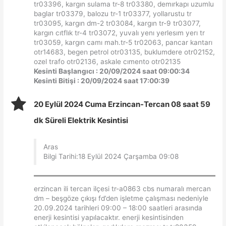
tr03396, kargın sulama tr-8 tr03380, demırkapı uzumlu
baglar tr03379, balozu tr-1 tr03377, yollarustu tr
tr03095, kargın dm-2 tr03084, kargın tr-9 tr03077,
kargın cıtflık tr-4 tr03072, yuvalı yenı yerlesım yerı tr
tr03059, kargın camı mah.tr-5 tr02063, pancar kantarı
otr14683, begen petrol otr03135, buklumdere otr02152,
ozel trafo otr02136, askale cımento otr02135
Kesinti Başlangıcı : 20/09/2024 saat 09:00:34
Kesinti Bitişi : 20/09/2024 saat 17:00:39
20 Eylül 2024 Cuma Erzincan-Tercan 08 saat 59
dk Süreli Elektrik Kesintisi
Aras
Bilgi Tarihi:18 Eylül 2024 Çarşamba 09:08
erzincan ili tercan ilçesi tr-a0863 cbs numaralı mercan
dm – beşgöze çıkışı fd’den işletme çalışması nedeniyle
20.09.2024 tarihleri 09:00 – 18:00 saatleri arasında
enerji kesintisi yapılacaktır. enerji kesintisinden