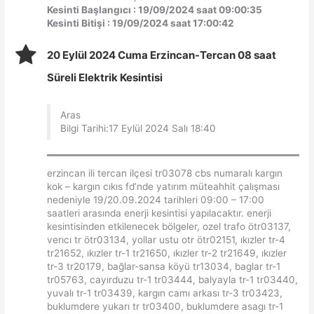
Kesinti Başlangıcı : 19/09/2024 saat 09:00:35
Kesinti Bitişi : 19/09/2024 saat 17:00:42
20 Eylül 2024 Cuma Erzincan-Tercan 08 saat
Süreli Elektrik Kesintisi
Aras
Bilgi Tarihi:17 Eylül 2024 Salı 18:40
erzincan ili tercan ilçesi tr03078 cbs numaralı kargın
kok – kargın cıkıs fd’nde yatırım müteahhit çalışması
nedeniyle 19/20.09.2024 tarihleri 09:00 – 17:00
saatleri arasında enerji kesintisi yapılacaktır. enerji
kesintisinden etkilenecek bölgeler, ozel trafo ötr03137,
verıcı tr ötr03134, yollar ustu otr ötr02151, ıkızler tr-4
tr21652, ıkızler tr-1 tr21650, ıkızler tr-2 tr21649, ıkızler
tr-3 tr20179, bağlar-sansa köyü tr13034, baglar tr-1
tr05763, cayırduzu tr-1 tr03444, balyayla tr-1 tr03440,
yuvalı tr-1 tr03439, kargın camı arkası tr-3 tr03423,
buklumdere yukarı tr tr03400, buklumdere asagı tr-1