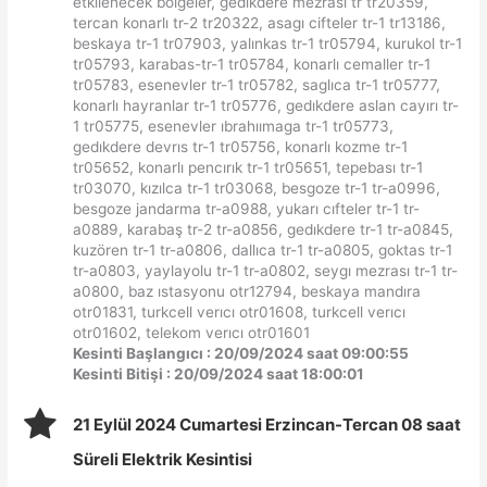
etkilenecek bölgeler, gedıkdere mezrası tr tr20359,
tercan konarlı tr-2 tr20322, asagı cifteler tr-1 tr13186,
beskaya tr-1 tr07903, yalınkas tr-1 tr05794, kurukol tr-1
tr05793, karabas-tr-1 tr05784, konarlı cemaller tr-1
tr05783, esenevler tr-1 tr05782, saglıca tr-1 tr05777,
konarlı hayranlar tr-1 tr05776, gedıkdere aslan cayırı tr-
1 tr05775, esenevler ıbrahıımaga tr-1 tr05773,
gedıkdere devrıs tr-1 tr05756, konarlı kozme tr-1
tr05652, konarlı pencırık tr-1 tr05651, tepebası tr-1
tr03070, kızılca tr-1 tr03068, besgoze tr-1 tr-a0996,
besgoze jandarma tr-a0988, yukarı cıfteler tr-1 tr-
a0889, karabaş tr-2 tr-a0856, gedıkdere tr-1 tr-a0845,
kuzören tr-1 tr-a0806, dallıca tr-1 tr-a0805, goktas tr-1
tr-a0803, yaylayolu tr-1 tr-a0802, seygı mezrası tr-1 tr-
a0800, baz ıstasyonu otr12794, beskaya mandıra
otr01831, turkcell verıcı otr01608, turkcell verıcı
otr01602, telekom verıcı otr01601
Kesinti Başlangıcı : 20/09/2024 saat 09:00:55
Kesinti Bitişi : 20/09/2024 saat 18:00:01
21 Eylül 2024 Cumartesi Erzincan-Tercan 08 saat
Süreli Elektrik Kesintisi