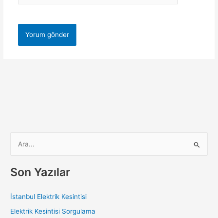
S
e
a
Son Yazılar
r
c
İstanbul Elektrik Kesintisi
h
Elektrik Kesintisi Sorgulama
f