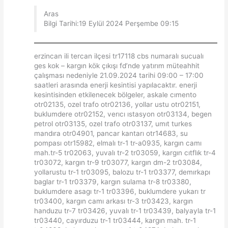
Aras
Bilgi Tarihi:19 Eylül 2024 Perşembe 09:15
erzincan ili tercan ilçesi tr17118 cbs numaralı sucualı
ges kok – kargın kök çıkışı fd’nde yatırım müteahhit
çalışması nedeniyle 21.09.2024 tarihi 09:00 – 17:00
saatleri arasında enerji kesintisi yapılacaktır. enerji
kesintisinden etkilenecek bölgeler, askale cımento
otr02135, ozel trafo otr02136, yollar ustu otr02151,
buklumdere otr02152, verıcı ıstasyon otr03134, begen
petrol otr03135, ozel trafo otr03137, umıt turkes
mandıra otr04901, pancar kantarı otr14683, su
pompası otr15982, elmalı tr-1 tr-a0935, kargın camı
mah.tr-5 tr02063, yuvalı tr-2 tr03059, kargın cıtflık tr-4
tr03072, kargın tr-9 tr03077, kargın dm-2 tr03084,
yollarustu tr-1 tr03095, balozu tr-1 tr03377, demırkapı
baglar tr-1 tr03379, kargın sulama tr-8 tr03380,
buklumdere asagı tr-1 tr03396, buklumdere yukarı tr
tr03400, kargın camı arkası tr-3 tr03423, kargın
handuzu tr-7 tr03426, yuvalı tr-1 tr03439, balyayla tr-1
tr03440, cayırduzu tr-1 tr03444, kargın mah. tr-1