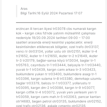
Aras
Bilgi Tarihi:16 Eylül 2024 Pazartesi 17:07
erzincan ili tercan ilçesi tr03078 cbs numaralı kargın
kok – kargın cıkıs fd’nde yatırım müteahhit çalışması
nedeniyle 19/20.09.2024 tarihleri 09:00 – 17:00
saatleri arasında enerji kesintisi yapılacaktır. enerji
kesintisinden etkilenecek bölgeler, ozel trafo ötr03137,
verıcı tr ötr03134, yollar ustu otr ötr02151, ıkızler tr-4
tr21652, ıkızler tr-1 tr21650, ıkızler tr-2 tr21649, ıkızler
tr-3 tr20179, bağlar-sansa köyü tr13034, baglar tr-1
tr05763, cayırduzu tr-1 tr03444, balyayla tr-1 tr03440,
yuvalı tr-1 tr03439, kargın camı arkası tr-3 tr03423,
buklumdere yukarı tr tr03400, buklumdere asagı tr-1
tr03396, kargın sulama tr-8 tr03380, demırkapı uzumlu
baglar tr03379, balozu tr-1 tr03377, yollarustu tr
tr03095, kargın dm-2 tr03084, kargın tr-9 tr03077,
kargın cıtflık tr-4 tr03072, yuvalı yenı yerlesım yerı tr
tr03059, kargın camı mah.tr-5 tr02063, pancar kantarı
otr14683, begen petrol otr03135, buklumdere otr02152,
ozel trafo otr02136, askale cımento otr02135