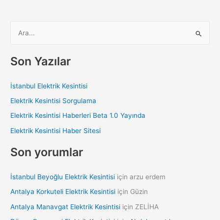
S
e
a
Son Yazılar
r
c
İstanbul Elektrik Kesintisi
h
Elektrik Kesintisi Sorgulama
f
Elektrik Kesintisi Haberleri Beta 1.0 Yayında
o
Elektrik Kesintisi Haber Sitesi
r
:
Son yorumlar
İstanbul Beyoğlu Elektrik Kesintisi
için
arzu erdem
Antalya Korkuteli Elektrik Kesintisi
için
Güzin
Antalya Manavgat Elektrik Kesintisi
için
ZELİHA