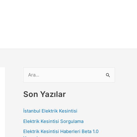
S
e
a
Son Yazılar
r
c
İstanbul Elektrik Kesintisi
h
Elektrik Kesintisi Sorgulama
f
Elektrik Kesintisi Haberleri Beta 1.0
o