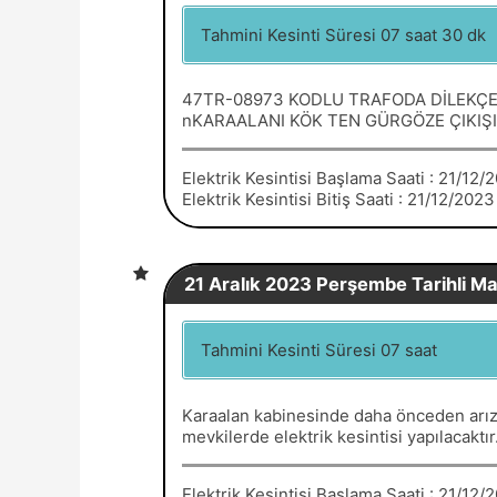
Tahmini Kesinti Süresi 07 saat 30 dk
47TR-08973 KODLU TRAFODA DİLEKÇE
nKARAALANI KÖK TEN GÜRGÖZE ÇIKIŞI 
Elektrik Kesintisi Başlama Saati : 21/12
Elektrik Kesintisi Bitiş Saati : 21/12/202
21 Aralık 2023 Perşembe Tarihli Mar
Tahmini Kesinti Süresi 07 saat
Karaalan kabinesinde daha önceden arıza
mevkilerde elektrik kesintisi yapılac
Elektrik Kesintisi Başlama Saati : 21/12