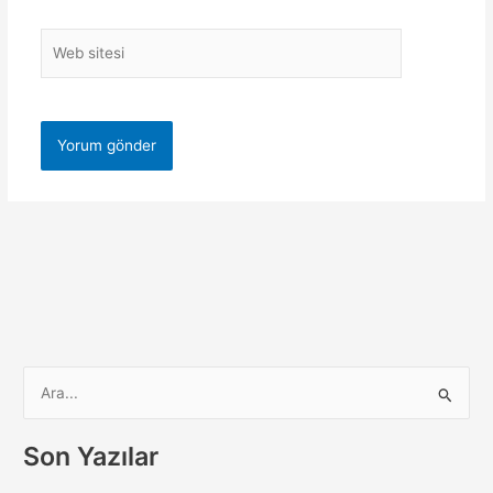
Web
sitesi
S
e
a
Son Yazılar
r