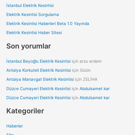
c
İstanbul Elektrik Kesintisi
h
Elektrik Kesintisi Sorgulama
f
Elektrik Kesintisi Haberleri Beta 1.0 Yayında
o
Elektrik Kesintisi Haber Sitesi
r
:
Son yorumlar
İstanbul Beyoğlu Elektrik Kesintisi
için
arzu erdem
Antalya Korkuteli Elektrik Kesintisi
için
Güzin
Antalya Manavgat Elektrik Kesintisi
için
ZELİHA
Düzce Cumayeri Elektrik Kesintisi
için
Abdulsamet kar
Düzce Cumayeri Elektrik Kesintisi
için
Abdulsamet kar
Kategoriler
Haberler