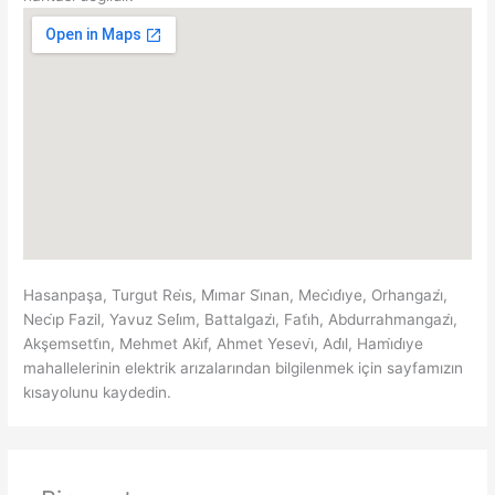
Hasanpaşa, Turgut Rei̇s, Mi̇mar Si̇nan, Meci̇di̇ye, Orhangazi̇,
Neci̇p Fazil, Yavuz Seli̇m, Battalgazi̇, Fati̇h, Abdurrahmangazi̇,
Akşemsetti̇n, Mehmet Aki̇f, Ahmet Yesevi̇, Adi̇l, Hami̇di̇ye
mahallelerinin elektrik arızalarından bilgilenmek için sayfamızın
kısayolunu kaydedin.