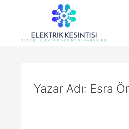
İçeriğe
atla
Yazar Adı: Esra Ö