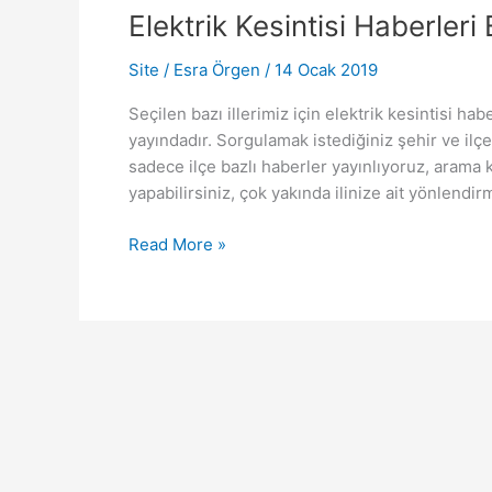
Elektrik Kesintisi Haberleri
Site
/
Esra Örgen
/
14 Ocak 2019
Seçilen bazı illerimiz için elektrik kesintisi h
yayındadır. Sorgulamak istediğiniz şehir ve ilçele
sadece ilçe bazlı haberler yayınlıyoruz, arama k
yapabilirsiniz, çok yakında ilinize ait yönlendi
Elektrik
Read More »
Kesintisi
Haberleri
Beta
1.0
Yayında