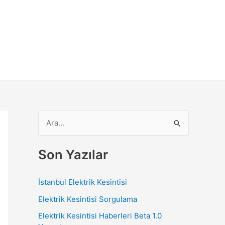
S
e
a
Son Yazılar
r
c
İstanbul Elektrik Kesintisi
h
Elektrik Kesintisi Sorgulama
f
Elektrik Kesintisi Haberleri Beta 1.0
o