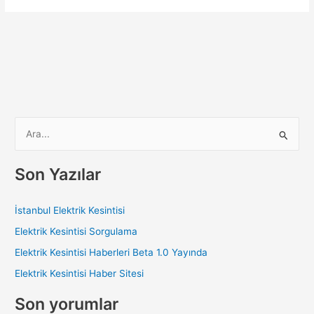
S
e
a
Son Yazılar
r
c
İstanbul Elektrik Kesintisi
h
Elektrik Kesintisi Sorgulama
f
Elektrik Kesintisi Haberleri Beta 1.0 Yayında
o
Elektrik Kesintisi Haber Sitesi
r
:
Son yorumlar